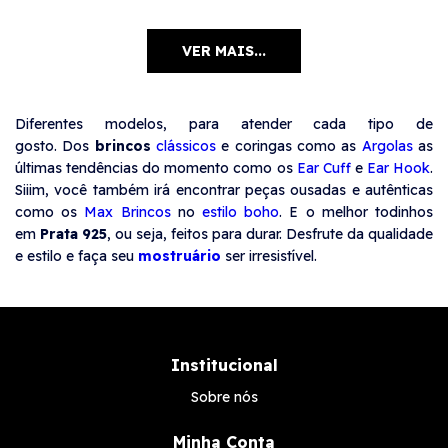
VER MAIS...
Diferentes modelos, para atender cada tipo de
gosto. Dos
brincos
clássicos
e coringas como as
Argolas
as
últimas tendências do momento como os
Ear Cuff
e
Ear Hook
.
Siiim, você também irá encontrar peças ousadas e autênticas
como os
Max Brincos
no
estilo boho
. E o melhor todinhos
em
Prata 925
, ou seja, feitos para durar. Desfrute da qualidade
e estilo e faça seu
mostruário
ser irresistível.
Institucional
Sobre nós
Minha Conta