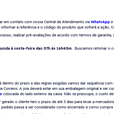
ntrar em contato com nossa Central de Atendimento via
WhatsApp
e
 e informar a referência e o código do produto que sofrerá a ação,
esso, realizar pré-avaliações de acordo com termos de garantia, i
unda à sexta-feira das 07h às 16h40m
. Buscamos retornar o c
está dentro do prazo e das regras exigidas vamos dar sequência co
 via Correios. A joia deverá estar em sua embalagem original e se
o
colocada do lado externo da caixa. Não se preocupe, o custo des
 gerado o cliente tem o prazo de até 3 dias para levar a mercador
 o pedido passa a ser considerado como encerrado e como compra 