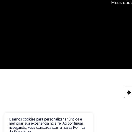
Meus dad
Usamos cookies para personalizar anúncios e
melhorar sua experiência no site. Ao continuar
navegando, você concorda com a nossa Política
de Privacidade