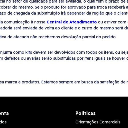
ia no setor de qualidade para ser avaliada, o qual tem o prazo de 
a cobrar do mesmo. Se o produto for aprovado para troca receberá
prazo de chegada da substituição irá depender da região que o client
évia comunicação à nossa
Central de Atendimento
ou estiver com 
doria será enviada de volta ao cliente e o custo do mesmo será 
lítica de atacado não recebemos devolução parcial do pedido.
njunta como kits devem ser devolvidos com todos os itens, ou seja,
efeitos ou avarias serão substituídas por itens iguais se houver
sa marca e produtos. Estamos sempre em busca da satisfação de n
onta
Políticas
dos
Orientações Comerciais