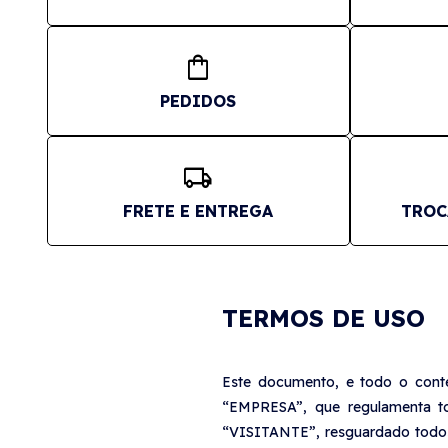
shopping_bag
PEDIDOS
local_shipping
FRETE E ENTREGA
TROC
TERMOS DE USO
Este documento, e todo o cont
“EMPRESA”, que regulamenta t
“VISITANTE”, resguardado todos o