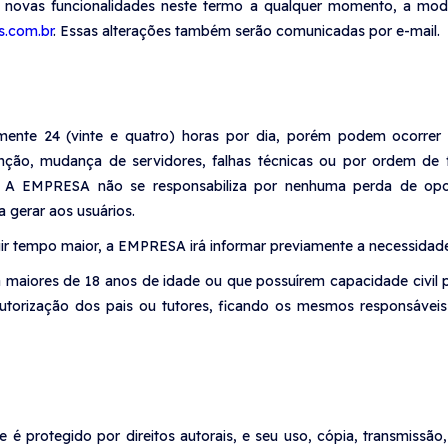
luir novas funcionalidades neste termo a qualquer momento, a mod
s.com.br
. Essas alterações também serão comunicadas por e-mail.
ente 24 (vinte e quatro) horas por dia, porém podem ocorrer 
enção, mudança de servidores, falhas técnicas ou por ordem de 
o. A EMPRESA não se responsabiliza por nenhuma perda de opo
a gerar aos usuários.
 tempo maior, a EMPRESA irá informar previamente a necessidade d
a maiores de 18 anos de idade ou que possuírem capacidade civil
autorização dos pais ou tutores, ficando os mesmos responsáve
 protegido por direitos autorais, e seu uso, cópia, transmissão