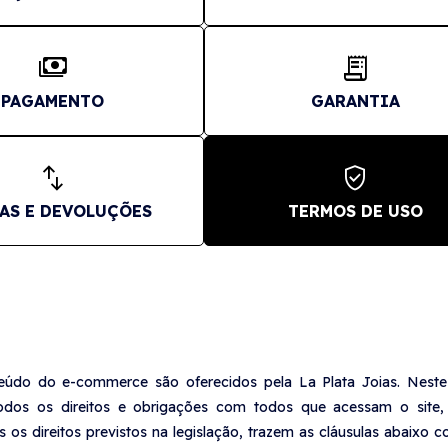
payments
receipt_long
PAGAMENTO
GARANTIA
swap_vert
verified_user
AS E DEVOLUÇÕES
TERMOS DE USO
eúdo do e-commerce são oferecidos pela La Plata Joias. Neste
odos os direitos e obrigações com todos que acessam o site
s direitos previstos na legislação, trazem as cláusulas abaixo co