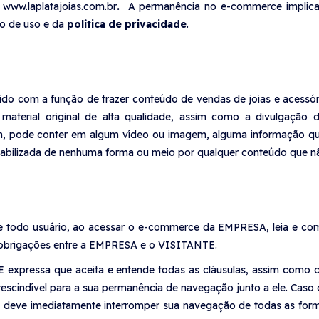
www.laplatajoias.com.br
.
A permanência no e-commerce implica-
mo de uso e da
política de privacidade
.
lvido com a função de trazer conteúdo de vendas de joias e acessór
e material original de alta qualidade, assim como a divulgação
m, pode conter em algum vídeo ou imagem, alguma informação que 
ilizada de nenhuma forma ou meio por qualquer conteúdo que não
ue todo usuário, ao acessar o e-commerce da EMPRESA, leia e com
 e obrigações entre a EMPRESA e o VISITANTE.
 expressa que aceita e entende todas as cláusulas, assim como
rescindível para a sua permanência de navegação junto a ele. Ca
o, deve imediatamente interromper sua navegação de todas as fo