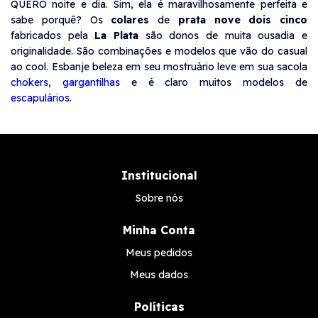
QUERO noite e dia. Sim, ela é maravilhosamente perfeita e
sabe porquê? Os
colares
de
prata nove dois cinco
fabricados pela
La Plata
são donos de muita ousadia e
originalidade. São combinações e modelos que vão do casual
ao cool. Esbanje beleza em seu mostruário leve em sua sacola
chokers
,
gargantilhas
e é claro muitos modelos de
escapulários
.
Institucional
Sobre nós
Minha Conta
Meus pedidos
Meus dados
Políticas