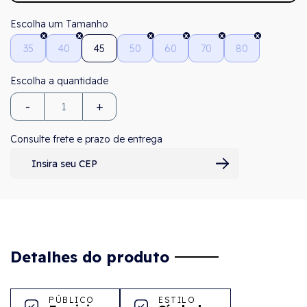
Tamanho
35
40
45
50
60
70
80
-
+
Consulte frete e prazo de entrega
Detalhes do produto
PÚBLICO
ESTILO