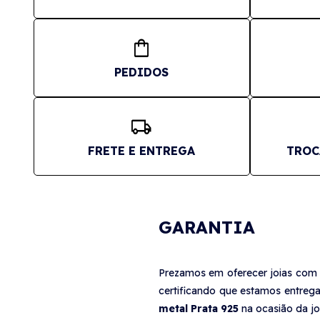
shopping_bag
PEDIDOS
local_shipping
FRETE E ENTREGA
TROC
GARANTIA
Prezamos em oferecer joias com e
certificando que estamos entrega
metal Prata 925
na ocasião da jo