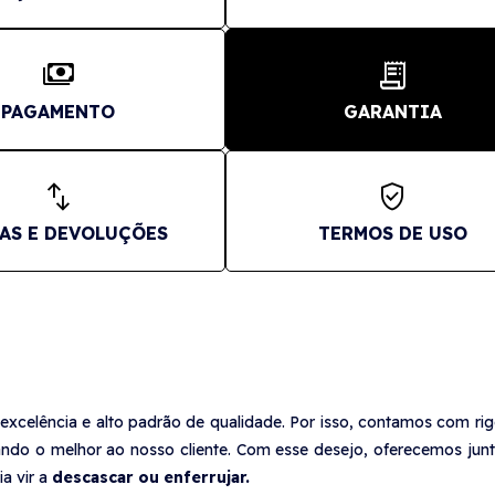
payments
receipt_long
PAGAMENTO
GARANTIA
swap_vert
verified_user
AS E DEVOLUÇÕES
TERMOS DE USO
xcelência e alto padrão de qualidade. Por isso, contamos com ri
ndo o melhor ao nosso cliente. Com esse desejo, oferecemos junt
ia vir a
descascar ou enferrujar.