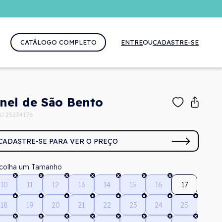
CATÁLOGO COMPLETO
ENTRE
OU
CADASTRE-SE
nel de São Bento
U 25234176
CADASTRE-SE PARA VER O PREÇO
Tamanho
10
11
12
13
14
15
16
17
18
19
20
21
22
23
24
25