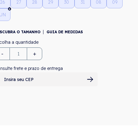
26
27
28
29
30
31
08
09
UN
SCUBRA O TAMANHO
GUIA DE MEDIDAS
-
+
nsulte frete e prazo de entrega