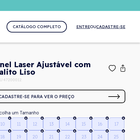
CATÁLOGO COMPLETO
ENTRE
OU
CADASTRE-SE
nel Laser Ajustável com
alito Liso
U 47200012
CADASTRE-SE PARA VER O PREÇO
Tamanho
10
11
12
13
14
15
16
17
18
19
20
21
22
23
24
25