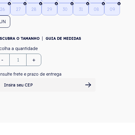
26
27
28
29
30
31
08
09
UN
SCUBRA O TAMANHO
GUIA DE MEDIDAS
-
+
nsulte frete e prazo de entrega