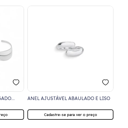
GADO
ANEL AJUSTÁVEL ABAULADO E LISO
ANE
LISO
reço
Cadastre-se para ver o preço