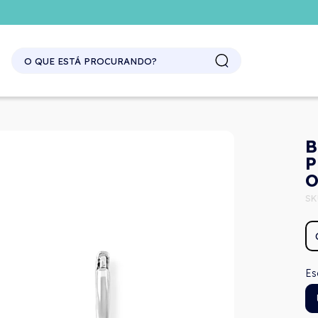
SITE ATACADO. EXCLUSIVO PARA REVENDEDORES.
B
P
O
SK