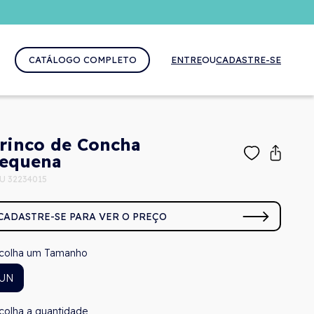
CATÁLOGO COMPLETO
ENTRE
OU
CADASTRE-SE
rinco de Concha
equena
U 32234015
CADASTRE-SE PARA VER O PREÇO
Tamanho
UN