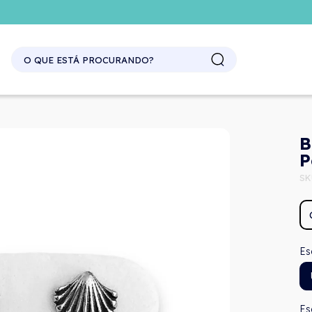
B
P
SK