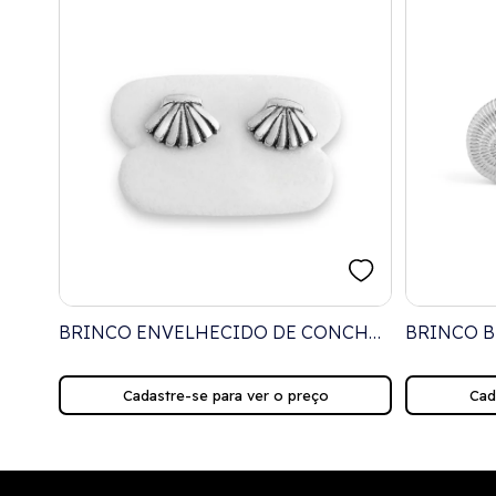
A EM
BRINCO ENVELHECIDO DE CONCHA
BRINCO 
PEQUENA
CARACOL
Cadastre-se para ver o preço
Cad