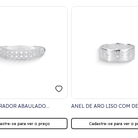
ARADOR ABAULADO
ANEL DE ARO LISO COM D
DO COM DETALHES
DE SOL VAZADOS
astre-se para ver o preço
Cadastre-se para ver o p