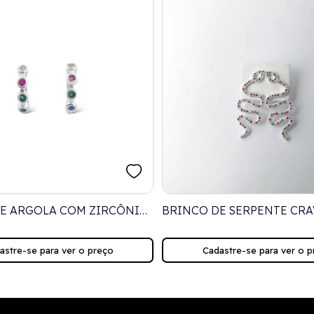
E ARGOLA COM ZIRCÔNIAS
BRINCO DE SERPENTE CR
AS
COM ZIRCÔNIAS COLORID
astre-se para ver o preço
Cadastre-se para ver o p