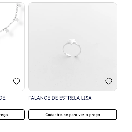
DE
FALANGE DE ESTRELA LISA
PIER
reço
Cadastre-se para ver o preço