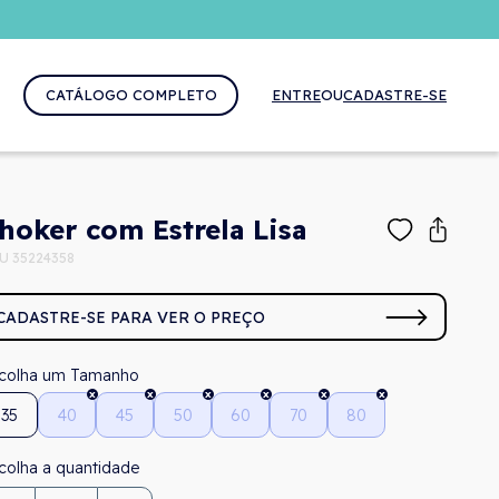
CATÁLOGO COMPLETO
ENTRE
OU
CADASTRE-SE
hoker com Estrela Lisa
U 35224358
CADASTRE-SE PARA VER O PREÇO
Tamanho
35
40
45
50
60
70
80