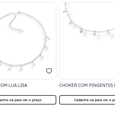
OM LUA LISA
CHOKER COM PINGENTES 
ESTRELA
astre-se para ver o preço
Cadastre-se para ver o p