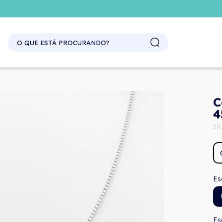
C
4
SK