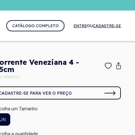
CATÁLOGO COMPLETO
ENTRE
OU
CADASTRE-SE
orrente Veneziana 4 -
5cm
U 38889011
CADASTRE-SE PARA VER O PREÇO
Tamanho
UN