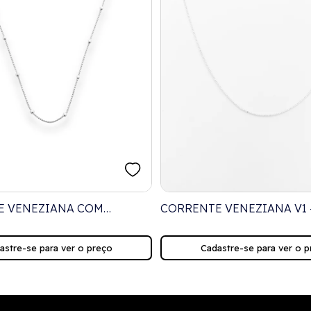
E VENEZIANA COM
CORRENTE VENEZIANA V1 
 P – 45CM
astre-se para ver o preço
Cadastre-se para ver o p