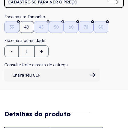
CADASTRE-SE PARA VER O PREÇO
Tamanho
35
40
45
50
60
70
80
-
+
Consulte frete e prazo de entrega
Detalhes do produto