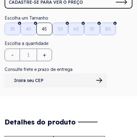
CADASTRE-SE PARA VER O PREÇO
Tamanho
35
40
45
50
60
70
80
-
+
Consulte frete e prazo de entrega
Detalhes do produto