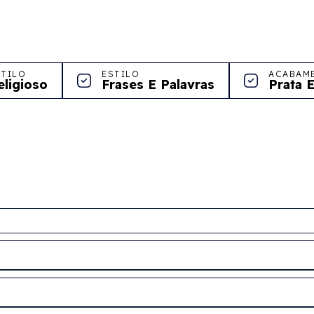
STILO
ESTILO
ACABAM
eligioso
Frases E Palavras
Prata 