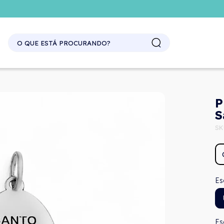
P
S
SK