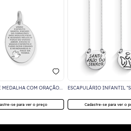
E MEDALHA COM ORAÇÃO
ESCAPULÁRIO INFANTIL "
PÍRITO SANTO
ANJO DO SENHOR" COM A
GUARDA - 45CM
astre-se para ver o preço
Cadastre-se para ver o p