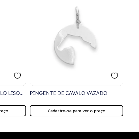
LO LISO
PINGENTE DE CAVALO VAZADO
PIN
MAR
reço
Cadastre-se para ver o preço