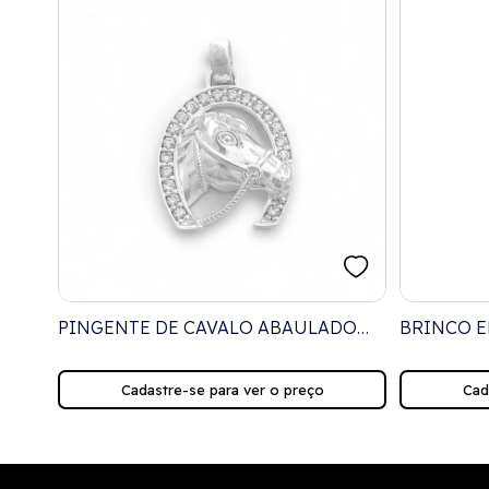
 COM
PINGENTE DE CAVALO ABAULADO
BRINCO E
COM FERRADURA CRAVEJADA
COM PING
MARINHO
Cadastre-se para ver o preço
Cad