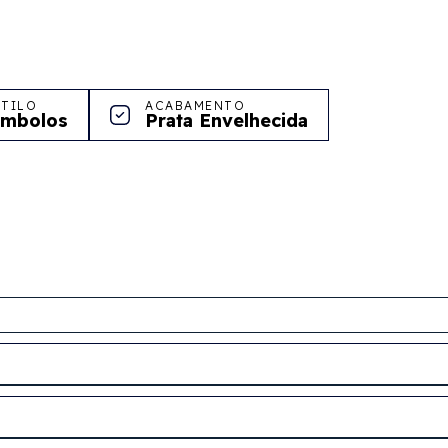
STILO
ACABAMENTO
ímbolos
Prata Envelhecida