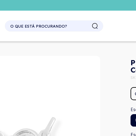
P
C
SK