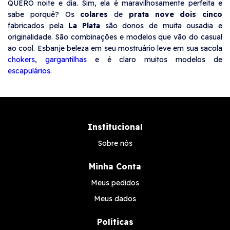
QUERO noite e dia. Sim, ela é maravilhosamente perfeita e
sabe porquê? Os
colares
de
prata nove dois cinco
fabricados pela
La Plata
são donos de muita ousadia e
originalidade. São combinações e modelos que vão do casual
ao cool. Esbanje beleza em seu mostruário leve em sua sacola
chokers
,
gargantilhas
e é claro muitos modelos de
escapulários
.
Institucional
Sobre nós
Minha Conta
Meus pedidos
Meus dados
Políticas