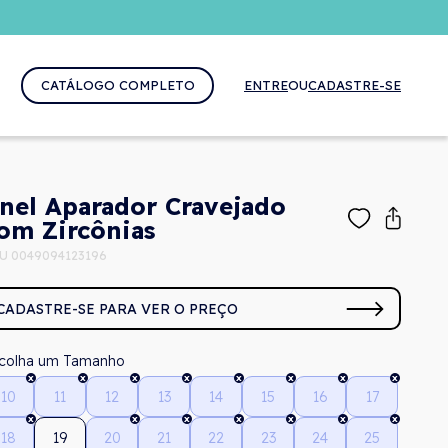
CATÁLOGO COMPLETO
ENTRE
OU
CADASTRE-SE
nel Aparador Cravejado
om Zircônias
U 0049094123196
CADASTRE-SE PARA VER O PREÇO
Tamanho
10
11
12
13
14
15
16
17
18
19
20
21
22
23
24
25