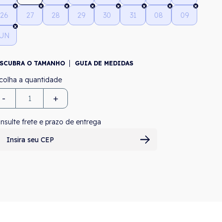
26
27
28
29
30
31
08
09
UN
SCUBRA O TAMANHO
GUIA DE MEDIDAS
-
+
nsulte frete e prazo de entrega