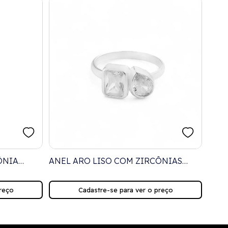
ÔNIA
ANEL ARO LISO COM ZIRCÔNIAS
ANEL
RETANGULAR E GOTA CRISTAL
ZIR
reço
Cadastre-se para ver o preço