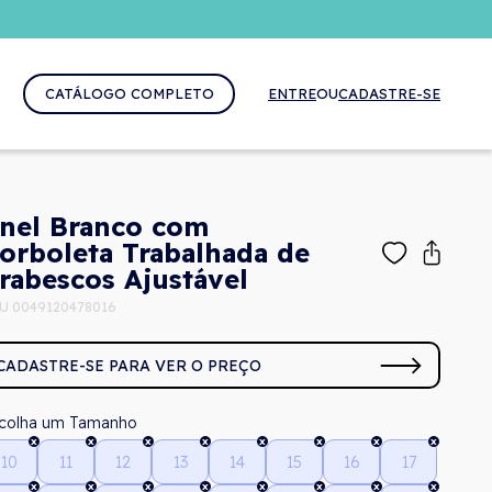
CATÁLOGO COMPLETO
ENTRE
OU
CADASTRE-SE
nel Branco com
orboleta Trabalhada de
rabescos Ajustável
U 0049120478016
CADASTRE-SE PARA VER O PREÇO
Tamanho
10
11
12
13
14
15
16
17