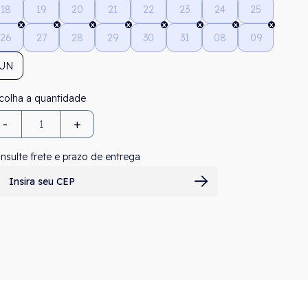
18
19
20
21
22
23
24
25
26
27
28
29
30
31
08
09
UN
-
+
nsulte frete e prazo de entrega