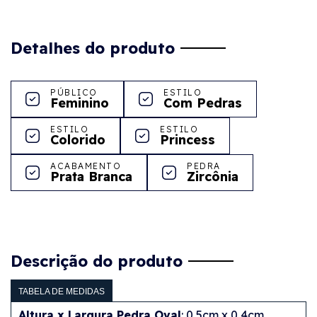
Detalhes do produto
PÚBLICO
ESTILO
Feminino
Com Pedras
ESTILO
ESTILO
Colorido
Princess
ACABAMENTO
PEDRA
Prata Branca
Zircônia
Descrição do produto
TABELA DE MEDIDAS
Altura x Largura Pedra Oval
: 0,5cm x 0,4cm