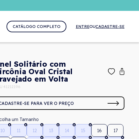
CATÁLOGO COMPLETO
ENTRE
OU
CADASTRE-SE
nel Solitário com
ircônia Oval Cristal
ravejado em Volta
U 41212196
CADASTRE-SE PARA VER O PREÇO
Tamanho
10
11
12
13
14
15
16
17