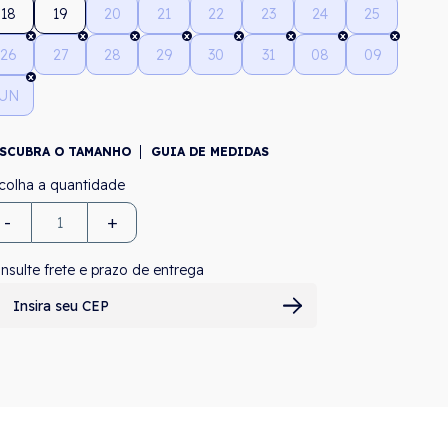
18
19
20
21
22
23
24
25
26
27
28
29
30
31
08
09
UN
SCUBRA O TAMANHO
GUIA DE MEDIDAS
-
+
nsulte frete e prazo de entrega