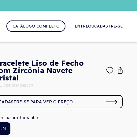
CATÁLOGO COMPLETO
ENTRE
OU
CADASTRE-SE
racelete Liso de Fecho
om Zircônia Navete
ristal
U 0049084045019
CADASTRE-SE PARA VER O PREÇO
Tamanho
UN