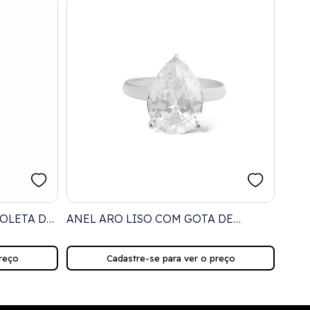
OLETA DE
ANEL ARO LISO COM GOTA DE
ANEL
ZIRCÔNIA CRISTAL
ZIRC
reço
Cadastre-se para ver o preço