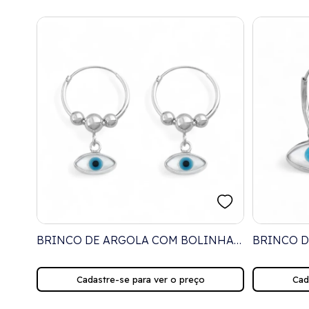
 DE
BRINCO DE ARGOLA COM BOLINHAS
BRINCO 
40CM
E PINGENTE DE OLHO GREGO
GREGO N
NAVETE EM MADREPÉROLA
Cadastre-se para ver o preço
Cad