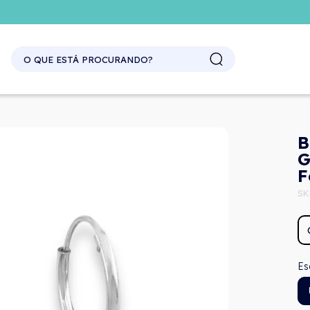
B
G
F
SK