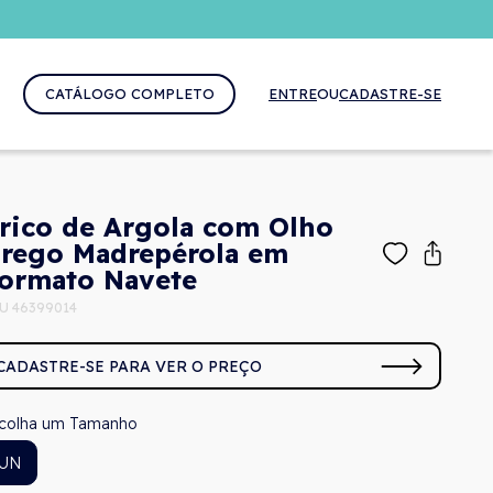
CATÁLOGO COMPLETO
ENTRE
OU
CADASTRE-SE
rico de Argola com Olho
rego Madrepérola em
ormato Navete
U 46399014
CADASTRE-SE PARA VER O PREÇO
Tamanho
UN