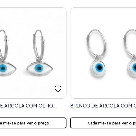
DE ARGOLA COM OLHO
BRINCO DE ARGOLA COM 
AVETE EM MADREPÉROLA
GREGO EM MADREPÉROLA
astre-se para ver o preço
Cadastre-se para ver o p