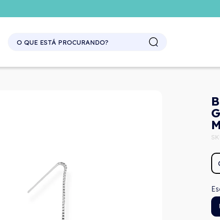
SITE ATACADO. EXCLUSIVO PARA REVENDEDORES.
B
G
M
SK