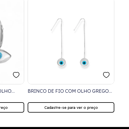
OLHO
BRINCO DE FIO COM OLHO GREGO
BRI
EPÉROLA
EM MADREPÉROLA
MÉD
reço
Cadastre-se para ver o preço