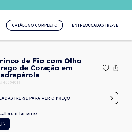
CATÁLOGO COMPLETO
ENTRE
OU
CADASTRE-SE
rinco de Fio com Olho
rego de Coração em
adrepérola
U 46304018
CADASTRE-SE PARA VER O PREÇO
Tamanho
UN