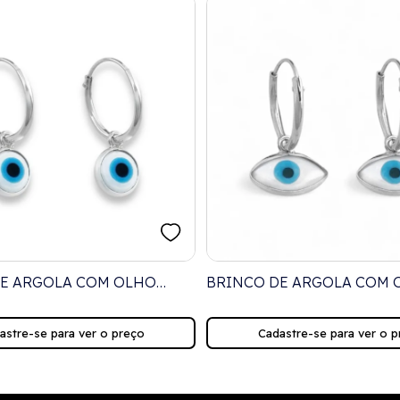
DE ARGOLA COM OLHO
BRINCO DE ARGOLA COM 
M MADREPÉROLA
GREGO NAVETE EM MADR
astre-se para ver o preço
Cadastre-se para ver o p