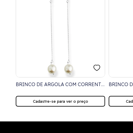
XE
BRINCO DE ARGOLA COM CORRENTE
BRINCO D
CARTIER E PÉROLA SHELL
BATATA
Cadastre-se para ver o preço
Cad