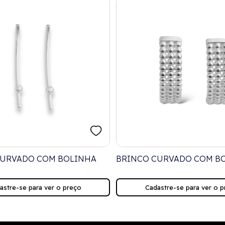
CURVADO COM BOLINHA
BRINCO CURVADO COM B
astre-se para ver o preço
Cadastre-se para ver o p