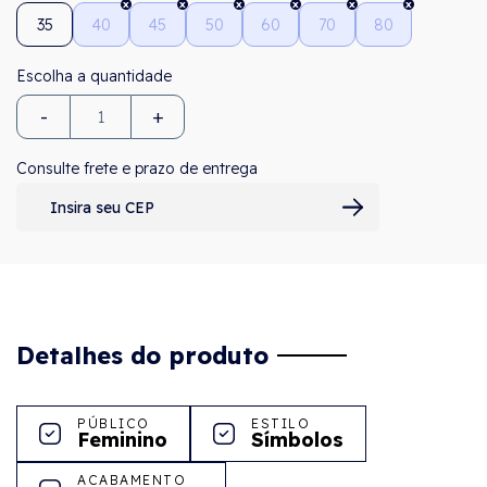
35
40
45
50
60
70
80
-
+
Consulte frete e prazo de entrega
Detalhes do produto
PÚBLICO
ESTILO
Feminino
Símbolos
ACABAMENTO