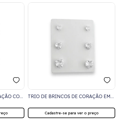
RAÇÃO COM
TRIO DE BRINCOS DE CORAÇÃO EM
DUP
ZIRCÔNIAS
DE 
BRA
reço
Cadastre-se para ver o preço