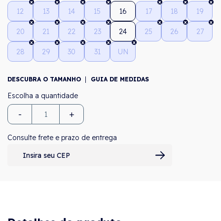
12
13
14
15
16
17
18
19
20
21
22
23
24
25
26
27
28
29
30
31
UN
DESCUBRA O TAMANHO
GUIA DE MEDIDAS
-
+
Consulte frete e prazo de entrega