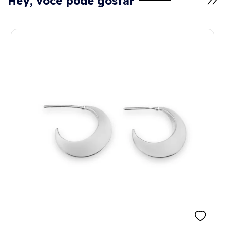
Hey, você pode gostar