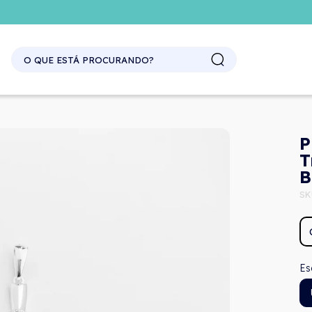
P
T
B
SK