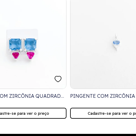
COM ZIRCÔNIA QUADRADA
PINGENTE COM ZIRCÔNIA
IRCÔNIA TRIANGULAR
TRIANGULAR E ÁGUA MAR
OVAL
astre-se para ver o preço
Cadastre-se para ver o p