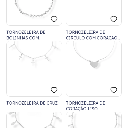
TORNOZELEIRA DE
TORNOZELEIRA DE
BOLINHAS COM
CÍRCULO COM CORAÇÃO
CORAÇÕES
VAZADO
TORNOZELEIRA DE CRUZ
TORNOZELEIRA DE
CORAÇÃO LISO