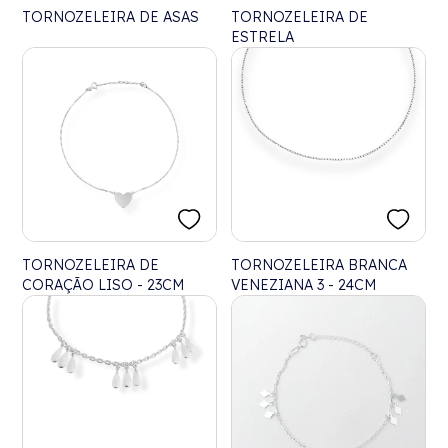
TORNOZELEIRA DE ASAS
TORNOZELEIRA DE
ESTRELA
TORNOZELEIRA DE
TORNOZELEIRA BRANCA
CORAÇÃO LISO - 23CM
VENEZIANA 3 - 24CM