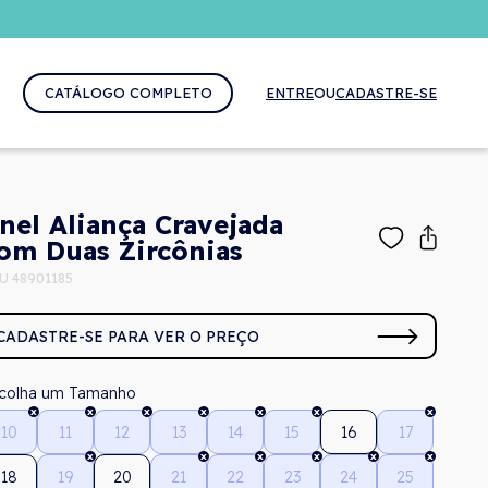
CATÁLOGO COMPLETO
ENTRE
OU
CADASTRE-SE
nel Aliança Cravejada
om Duas Zircônias
U 48901185
CADASTRE-SE PARA VER O PREÇO
Tamanho
10
11
12
13
14
15
16
17
18
19
20
21
22
23
24
25