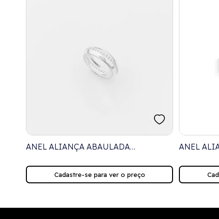
ANEL ALIANÇA ABAULADA
ANEL ALI
STAL
CRAVEJADA COM ZIRCÔNIAS
TOPO CRA
Cadastre-se para ver o preço
Cad