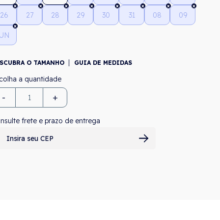
26
27
28
29
30
31
08
09
UN
SCUBRA O TAMANHO
GUIA DE MEDIDAS
-
+
nsulte frete e prazo de entrega