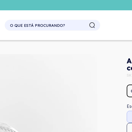
A
c
SK