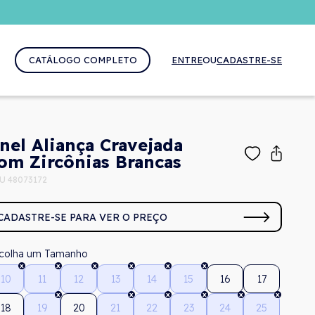
CATÁLOGO COMPLETO
ENTRE
OU
CADASTRE-SE
nel Aliança Cravejada
om Zircônias Brancas
U 48073172
CADASTRE-SE PARA VER O PREÇO
Tamanho
10
11
12
13
14
15
16
17
18
19
20
21
22
23
24
25