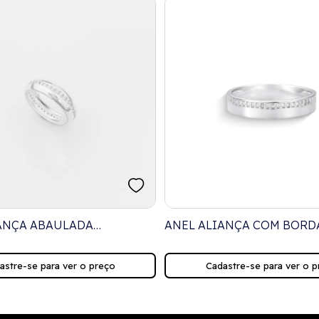
ANÇA ABAULADA
ANEL ALIANÇA COM BORD
A COM ZIRCÔNIAS
TOPO CRAVEJADA COM ZI
astre-se para ver o preço
Cadastre-se para ver o p