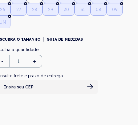
26
27
28
29
30
31
08
09
UN
SCUBRA O TAMANHO
GUIA DE MEDIDAS
-
+
nsulte frete e prazo de entrega