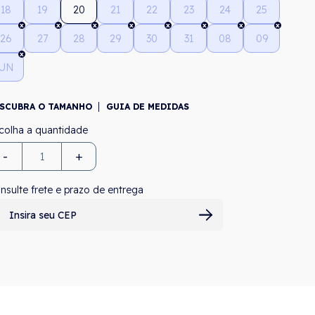
18
19
20
21
22
23
24
25
26
27
28
29
30
31
08
09
UN
SCUBRA O TAMANHO
GUIA DE MEDIDAS
-
+
nsulte frete e prazo de entrega