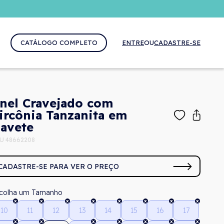
CATÁLOGO COMPLETO
ENTRE
OU
CADASTRE-SE
nel Cravejado com
ircônia Tanzanita em
avete
U 48662208
CADASTRE-SE PARA VER O PREÇO
Tamanho
10
11
12
13
14
15
16
17