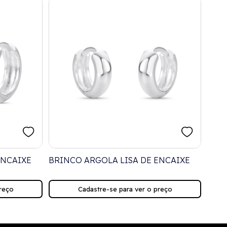
ENCAIXE
BRINCO ARGOLA LISA DE ENCAIXE
BRI
QUA
reço
Cadastre-se para ver o preço