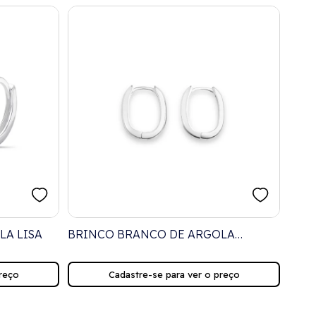
LA LISA
BRINCO BRANCO DE ARGOLA
BRI
QUADRADA E LISA
VAZ
ZIRC
reço
Cadastre-se para ver o preço