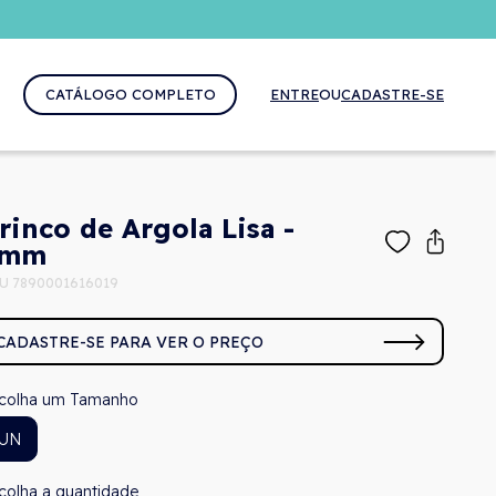
CATÁLOGO COMPLETO
ENTRE
OU
CADASTRE-SE
rinco de Argola Lisa -
8mm
U 7890001616019
CADASTRE-SE PARA VER O PREÇO
Tamanho
UN