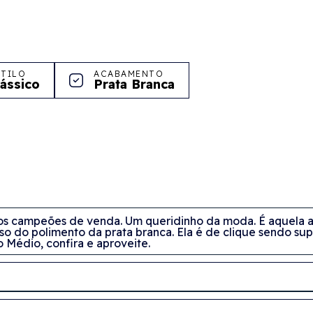
STILO
ACABAMENTO
lássico
Prata Branca
os campeões de venda. Um queridinho da moda. É aquela apo
o do polimento da prata branca. Ela é de clique sendo supe
Médio, confira e aproveite.