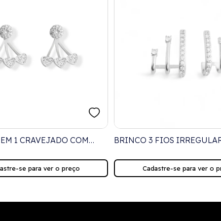
 EM 1 CRAVEJADO COM
BRINCO 3 FIOS IRREGULA
S
CRAVEJADO DE ZIRCÔNIA
astre-se para ver o preço
Cadastre-se para ver o p