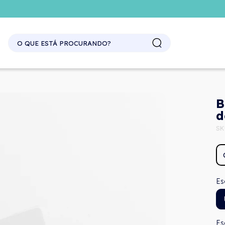
B
d
SK